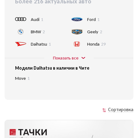
Более 216 актуальных авто
Audi
1
Ford
1
BMW
2
Geely
2
Daihatsu
1
Honda
29
Показать все
Модели Daihatsu в наличии в Чите
Move
1
Сортировка