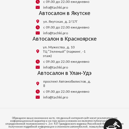
с 09.00 до 22.00 ежедневно
info@tachki.pro
Автосалон в Якутске
ул. Якутская, д. 2/17Г
с 09.00 до 22.00 ежедневно
info@tachki.pro
Автосалон в Красноярске
ул. Мужества, д. 10
ТЦ "Зеленый" (паркинг, -1
этаж)
с 09.00 до 22.00 ежедневно
info@tachki.pro
Автосалон в Улан-Удэ
проспект Автомобилистов, д.
8
с 09.00 до 22.00 ежедневно
info@tachki.pro
Обращаем ваше внимание на то, что данный интернет-сайт носит исключительно
информационный характер и ни при каких условиях не является публичной офертой,
определяемой положениями ч. 2 ст. 437 Гражданского кодекса Российской Федерации. Для
получения подробной информации о стоимости автомобилей, пожалуйста, обратитесь к