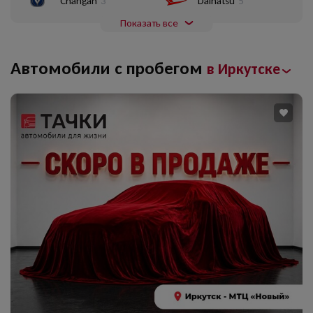
Changan
3
Daihatsu
5
Показать все
Автомобили с пробегом
в Иркутске