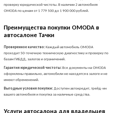
проверку юридической чистоты. В наличии 2 автомобиля
OMODA по ценам от 1 779 500 до 1 900 000 рублей.
Преимущества покупки OMODA в
автосалоне Тачки
Оставить заявку
Проверенное качество:
Каждый автомобиль OMODA
на продажу автомобиля
проходит 50-точечную техническую диагностику и проверку по
базам ГИБДД, залогов и ограничений.
ОФОРМИТЬ ОНЛАЙН
Гарантия юридической чистоты:
Все документы на OMODA
Оформите анкету онлайн и
оформлены правильно, автомобили не находятся в залоге и не
получите решение без
имеют обременений.
посещения офиса!
Выгодные условия покупки:
Доступен автокредит, трейд-ин
Куда отправить отчет?
вашего автомобиля и покупка за наличные средства.
Укажите свои контакты,
Укажите свои контакты,
и мы забронируем
и специалист ответит вам
автомобиль на 1 час
на все вопросы
Услуги автосалона для владельцев