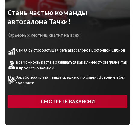
сознательное и
посредников.
однозначное
согласие на
Я выражаю своё конкретное, предметное,
Стань частью команды
обработку моих
Даю согласие на обработку
Даю согласие на обработку
информированное, сознательное и однозначное
персональных данных
и
персональных данных
согласие на обработку моих персональных
персональных данных
автосалона Тачки!
соглашаюсь с
политикой
ПОДРОБНЕЕ ОБ АУКЦИОНЕ
данных
конфиденциальности
и соглашаюсь с
политикой
Карьерных лестниц хватит на всех!
конфиденциальности
Самая быстрорастущая сеть автосалонов Восточной Сибири
ОФОРМИТЬ ОНЛАЙН
Возможность расти и развиваться как в личностном плане, так
УЗНАТЬ ЦЕНУ
и профессиональном
Заработная плата - выше среднего по рынку. Вовремя и без
Даю согласие на обработку
задержек
персональных данных
СМОТРЕТЬ ВАКАНСИИ