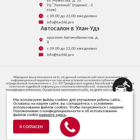
ул. Мужества, д. 10
ТЦ "Зеленый" (паркинг, -1
этаж)
с 09.00 до 22.00 ежедневно
info@tachki.pro
Автосалон в Улан-Удэ
проспект Автомобилистов, д.
8
с 09.00 до 22.00 ежедневно
info@tachki.pro
Обращаем ваше внимание на то, что данный интернет-сайт носит исключительно
информационный характер и ни при каких условиях не является публичной офертой,
определяемой положениями ч. 2 ст. 437 Гражданского кодекса Российской Федерации. Для
получения подробной информации о стоимости автомобилей, пожалуйста, обратитесь к
менеджерам автосалона. Осуществляя навигацию по сайту, вы даете нам право запоминать
и иметь доступ к куки-файлам на вашем устройстве доступа к интернету.
Мы используем файлы cookies для улучшения работы сайта.
664047, ИРКУТСКАЯ ОБЛАСТЬ, Г.О. ГОРОД ИРКУТСК, Г ИРКУТСК, УЛ СОВЕТСКАЯ, СТР. 58/1,
Оставаясь на нашем сайте, вы соглашаетесь с условиями
ПОМЕЩ. 53
использования файлов cookies. Чтобы ознакомиться с нашими
Телефон +7 (395) 256-24-00
Положениями о конфиденциальности и об использовании
файлов cookie,
нажмите здесь
.
© 2026 ООО «Автопарк». Все права защищены.
ИНН 3811470838. ОГРН 1203800020346.
Я СОГЛАСЕН
Политика в отношении
обработки персональных данных
Разработано компанией
mirsaitov.net