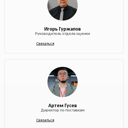
Игорь Гуржапов
Руководитель отдела оценки
Связаться
Оставить заявку
на продажу автомобиля
Артем Гусев
ОФОРМИТЬ ОНЛАЙН
Директор по поставкам
Оформите анкету онлайн и
получите решение без
Связаться
посещения офиса!