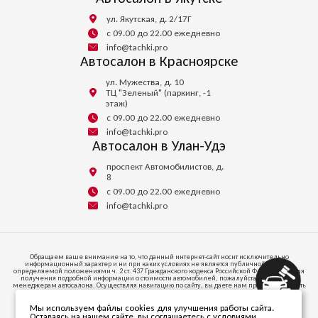
ул. Якутская, д. 2/17Г
с 09.00 до 22.00 ежедневно
info@tachki.pro
Автосалон в Красноярске
ул. Мужества, д. 10
ТЦ "Зеленый" (паркинг, -1
этаж)
с 09.00 до 22.00 ежедневно
info@tachki.pro
Автосалон в Улан-Удэ
проспект Автомобилистов, д.
8
с 09.00 до 22.00 ежедневно
info@tachki.pro
Обращаем ваше внимание на то, что данный интернет-сайт носит исключительно
информационный характер и ни при каких условиях не является публичной офертой,
определяемой положениями ч. 2 ст. 437 Гражданского кодекса Российской Федерации. Для
получения подробной информации о стоимости автомобилей, пожалуйста, обратитесь к
менеджерам автосалона. Осуществляя навигацию по сайту, вы даете нам право запоминать
и иметь доступ к куки-файлам на вашем устройстве доступа к интернету.
Мы используем файлы cookies для улучшения работы сайта.
664047, ИРКУТСКАЯ ОБЛАСТЬ, Г.О. ГОРОД ИРКУТСК, Г ИРКУТСК, УЛ СОВЕТСКАЯ, СТР. 58/1,
Оставаясь на нашем сайте, вы соглашаетесь с условиями