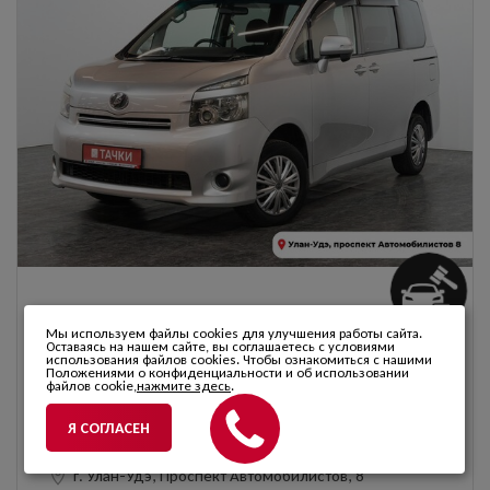
Toyota Voxy 2008
Мы используем файлы cookies для улучшения работы сайта.
1 125 000 ₽
Оставаясь на нашем сайте, вы соглашаетесь с условиями
от 16 552 ₽ / мес
использования файлов cookies. Чтобы ознакомиться с нашими
Положениями о конфиденциальности и об использовании
файлов cookie,
нажмите здесь
.
3
1986 см
, Бензин, (143 л.с.), автомат (AT),
Передний привод, 310 031 км, Правый руль
Я СОГЛАСЕН
г. Улан-Удэ, Проспект Автомобилистов, 8