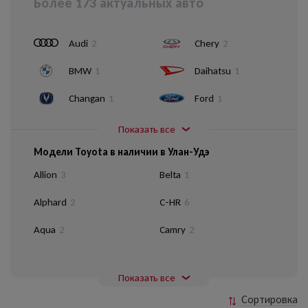
Более 173 актуальных авто
Audi
2
Chery
2
BMW
1
Daihatsu
1
Changan
1
Ford
1
Показать все
Модели Toyota в наличии в Улан-Удэ
Allion
3
Belta
1
Alphard
2
C-HR
6
Aqua
2
Camry
2
Показать все
Сортировка