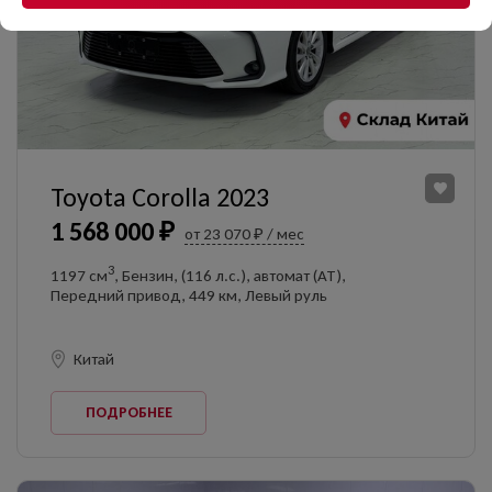
конфиденциальности
и соглашаюсь с
политикой
конфиденциальности
ОФОРМИТЬ ОНЛАЙН
УЗНАТЬ ЦЕНУ
Toyota Corolla 2023
Даю согласие на обработку
персональных данных
1 568 000 ₽
от 23 070 ₽ / мес
3
1197 см
, Бензин, (116 л.с.), автомат (AT),
Передний привод, 449 км, Левый руль
Китай
ПОДРОБНЕЕ