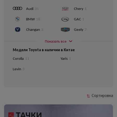
Audi
31
Chery
1
BMW
18
GAC
1
Changan
3
Geely
7
Показать все
Модели Toyota в наличии в Китае
Corolla
11
Yaris
1
Levin
3
Сортировка