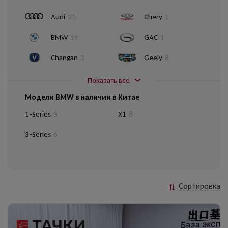
Audi
31
Chery
1
BMW
19
GAC
1
Changan
3
Geely
8
Показать все
Модели BMW в наличии в Китае
1-Series
5
X1
8
3-Series
6
Сортировка