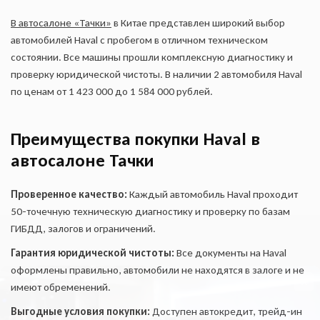
В автосалоне «Тачки»
в Китае представлен широкий выбор
автомобилей Haval с пробегом в отличном техническом
состоянии. Все машины прошли комплексную диагностику и
проверку юридической чистоты. В наличии 2 автомобиля Haval
по ценам от 1 423 000 до 1 584 000 рублей.
Преимущества покупки Haval в
Оставить заявку
автосалоне Тачки
на продажу автомобиля
Проверенное качество:
Каждый автомобиль Haval проходит
50-точечную техническую диагностику и проверку по базам
ОФОРМИТЬ ОНЛАЙН
ГИБДД, залогов и ограничений.
Оформите анкету онлайн и
получите решение без
Гарантия юридической чистоты:
Все документы на Haval
посещения офиса!
оформлены правильно, автомобили не находятся в залоге и не
Куда отправить отчет?
имеют обременений.
Укажите свои контакты,
Укажите свои контакты,
Выгодные условия покупки:
Доступен автокредит, трейд-ин