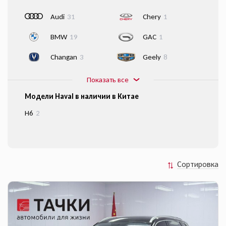
Audi
31
Chery
1
BMW
19
GAC
1
Changan
3
Geely
8
Показать все
Модели Haval в наличии в Китае
H6
2
Сортировка