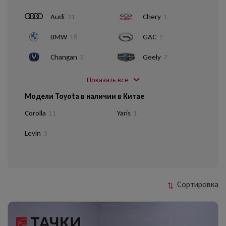
Audi
31
Chery
1
BMW
18
GAC
1
Changan
3
Geely
7
Показать все
Модели Toyota в наличии в Китае
Corolla
11
Yaris
1
Levin
3
Сортировка