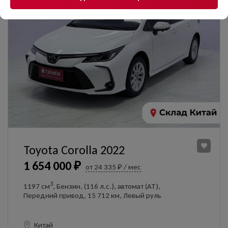
данных
конфиденциальности
и соглашаюсь с
политикой
конфиденциальности
ОФОРМИТЬ ОНЛАЙН
УЗНАТЬ ЦЕНУ
Даю согласие на обработку
персональных данных
Toyota Corolla 2022
1 654 000 ₽
от 24 335 ₽ / мес
3
1197 см
, Бензин, (116 л.с.), автомат (AT),
Передний привод, 15 712 км, Левый руль
Китай