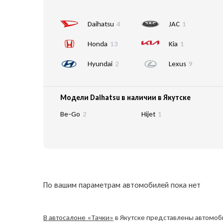
Daihatsu
4
JAC
1
Honda
13
Kia
1
Hyundai
2
Lexus
9
Модели Daihatsu в наличии в Якутске
Be-Go
2
Hijet
1
По вашим параметрам автомобилей пока нет
В автосалоне «Тачки»
в Якутске представлены автомоби