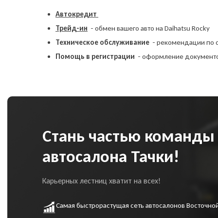
и сп
а
Автокредит
Трейд-ин
- обмен вашего авто на Daihatsu Rocky
Telegr
Техническое обслуживание
- рекомендации по 
Помощь в регистрации
- оформление документ
Я в
пр
Стань частью команды
ин
соз
сог
автосалона Тачки!
пе
сог
ко
Карьерных лестниц хватит на всех!
Самая быстрорастущая сеть автосалонов Восточно