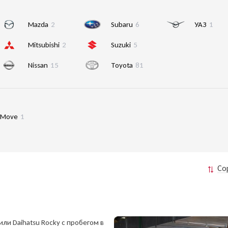
Mazda
2
Subaru
6
УАЗ
1
Mitsubishi
2
Suzuki
5
Nissan
15
Toyota
81
Move
1
Со
ли Daihatsu Rocky с пробегом в