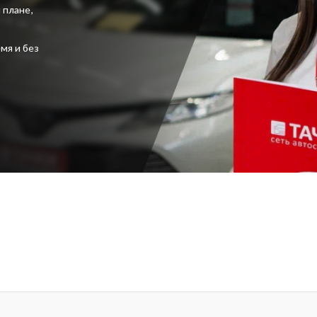
 плане,
мя и без