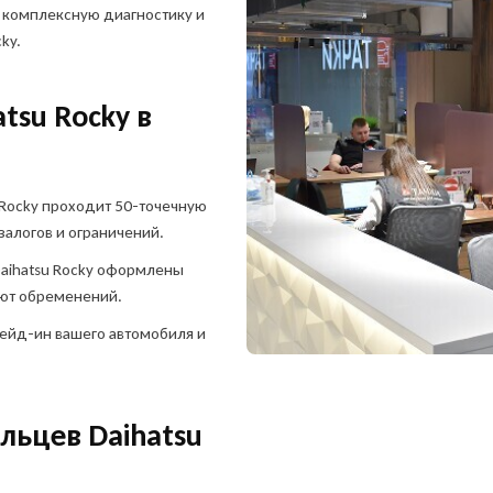
 комплексную диагностику и
ky.
tsu Rocky в
Rocky проходит 50-точечную
залогов и ограничений.
aihatsu Rocky оформлены
еют обременений.
ейд-ин вашего автомобиля и
ОФОРМИТЬ ОНЛАЙН
Оформите анкету онлайн и получите решение
без посещения офиса!
ть заявку на продажу
обиля
льцев Daihatsu
тправить отчет?
жите свои контакты,
жите свои контакты,