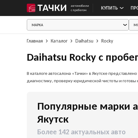
автомобили
КУПИТЬ
ПР
с пробегом
Главная
Каталог
Daihatsu
Rocky
Daihatsu Rocky с пробе
В каталоге автосалона «Тачки» в Якутске представле
диагностику, проверку юридической чистоты и готовы
Популярные марки а
Якутск
Более 142 актуальных авто