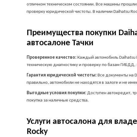
отличном техническом состоянии. Все машины прошли
проверку юридической чистоты. В наличии Daihatsu Roc
Преимущества покупки Daiha
автосалоне Тачки
Проверенное качество:
Каждый автомобиль Daihatsu 
техническую диагностику и проверку по базам ГИБДД, 
Гарантия юридической чистоты:
Все документы на D
правильно, автомобили не находятся в залоге и не им
Выгодные условия покупки:
Доступен автокредит, тр
покупка за наличные средства.
Остави
автом
Услуги автосалона для владе
Куда о
Rocky
Ука
Ука