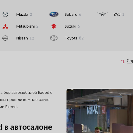
Mazda
2
Subaru
6
УАЗ
1
Mitsubishi
2
Suzuki
5
Nissan
12
Toyota
82
Со
выбор автомобилей Exeed с
шины прошли комплексную
ии Exeed.
 в автосалоне