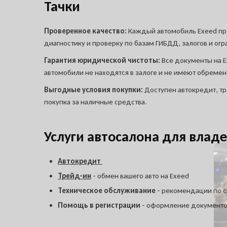
Тачки
Проверенное качество:
Каждый автомобиль Exeed пр
диагностику и проверку по базам ГИБДД, залогов и огр
Гарантия юридической чистоты:
Все документы на 
автомобили не находятся в залоге и не имеют обремен
Выгодные условия покупки:
Доступен автокредит, тр
покупка за наличные средства.
Услуги автосалона для влад
Остави
автом
Автокредит
Куда о
Трейд-ин
- обмен вашего авто на Exeed
Ука
Ука
Техническое обслуживание
- рекомендации по 
и сп
а
Помощь в регистрации
- оформление документо
Telegr