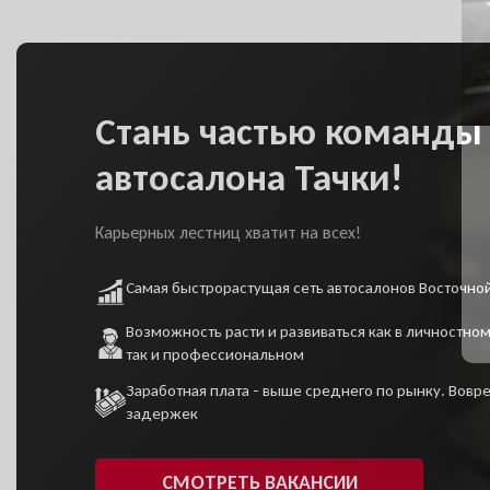
Стань частью команды
автосалона Тачки!
Я в
пр
ин
соз
Карьерных лестниц хватит на всех!
сог
пе
сог
Самая быстрорастущая сеть автосалонов Восточно
ко
Возможность расти и развиваться как в личностном
так и профессиональном
Заработная плата - выше среднего по рынку. Вовре
задержек
СМОТРЕТЬ ВАКАНСИИ