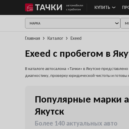
автомобили
КУПИТЬ
ПР
с пробегом
Главная
Каталог
Exeed
Exeed с пробегом в Яку
В каталоге автосалона «Тачки» в Якутске представле
диагностику, проверку юридической чистоты и готовы
Популярные марки а
Якутск
Более 140 актуальных авто