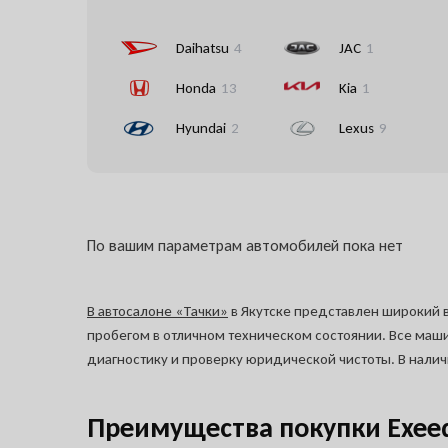
Daihatsu
4
JAC
1
Honda
13
Kia
1
Hyundai
2
Lexus
9
По вашим параметрам автомобилей пока нет
В автосалоне «Тачки»
в Якутске представлен широкий 
пробегом в отличном техническом состоянии. Все ма
диагностику и проверку юридической чистоты. В налич
Преимущества покупки Exeed