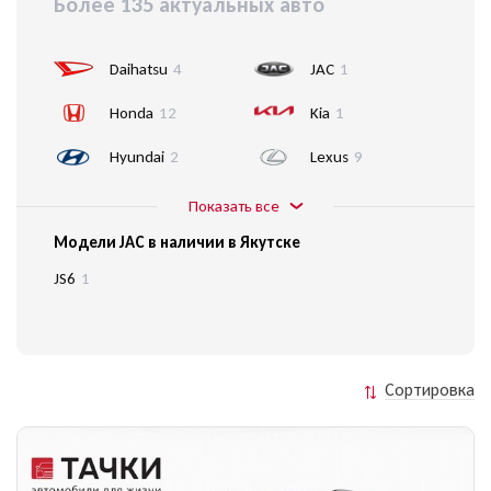
Более 135 актуальных авто
Daihatsu
4
JAC
1
Honda
12
Kia
1
Hyundai
2
Lexus
9
Показать все
Модели JAC в наличии в Якутске
JS6
1
Сортировка