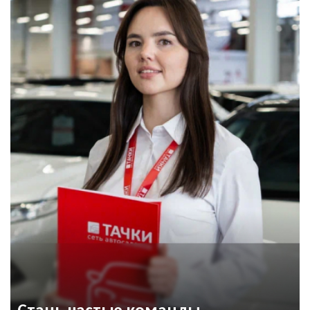
Я выражаю своё конкретное, предметное,
обработку моих
Даю согласие на обработку
Даю согласие на обработку
информированное, сознательное и однозначное
персональных данных
и
персональных данных
согласие на обработку моих персональных
персональных данных
соглашаюсь с
политикой
ПОДРОБНЕЕ ОБ АУКЦИОНЕ
данных
конфиденциальности
и соглашаюсь с
политикой
конфиденциальности
ОФОРМИТЬ ОНЛАЙН
УЗНАТЬ ЦЕНУ
Даю согласие на обработку
персональных данных
Стань частью команды