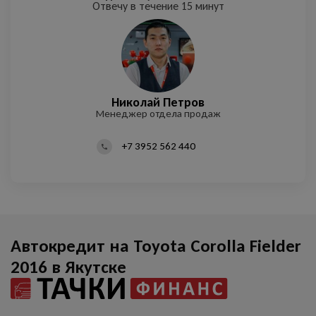
Отвечу в течение 15 минут
Дархан Николаев
Кирилл Денисов
Николай Петров
Егор Терехов
Менеджер отдела продаж
Менеджер отдела продаж
Менеджер отдела продаж
Директор автосалона
+7 3952 562 440
Автокредит на Toyota Corolla Fielder
2016 в Якутске