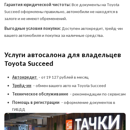
Куда отправить отчет?
Гарантия юридической чистоты:
Все документы на Toyota
Укажите свои контакты,
Succeed оформлены правильно, автомобили не находятся в
Укажите свои контакты,
и мы забронируем
и специалист ответит вам
залоге и не имеют обременений.
автомобиль на 1 час
на все вопросы
Выгодные условия покупки:
Доступен автокредит, трейд-ин
MAX
Telegram
вашего автомобиля и покупка за наличные средства.
Услуги автосалона для владельцев
Пройти тест
Toyota Succeed
ПОЛУЧИТЬ ОТЧЕТ
Автомобили с аукционов "ниже рынка"
Автокредит
- от 19 127 рублей в месяц
Я выражаю своё
конкретное, предметное,
Торги проходят каждый день в реальном времени.
Трейд-ин
- обмен вашего авто на Toyota Succeed
Выбирайте автомобиль, делайте ставку или покупайте
информированное,
ОСТАВИТЬ ЗАЯВКУ
ОСТАВИТЬ ЗАЯВКУ
Техническое обслуживание
- рекомендации по сервисам
мгновенно по блиц-цене — всё прозрачно и без
сознательное и
посредников.
однозначное
согласие на
Помощь в регистрации
- оформление документов в
Я выражаю своё конкретное, предметное,
обработку моих
Даю согласие на обработку
Даю согласие на обработку
информированное, сознательное и однозначное
ГИБДД
персональных данных
и
персональных данных
согласие на обработку моих персональных
персональных данных
соглашаюсь с
политикой
ПОДРОБНЕЕ ОБ АУКЦИОНЕ
данных
конфиденциальности
и соглашаюсь с
политикой
конфиденциальности