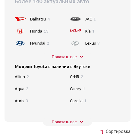
Более 140 актуальных авто
Daihatsu
4
JAC
1
Honda
13
Kia
1
Hyundai
2
Lexus
9
Показать все
Модели Toyota в наличии в Якутске
Allion
2
C-HR
2
Aqua
2
Camry
1
Auris
3
Corolla
1
Показать все
Сортировка