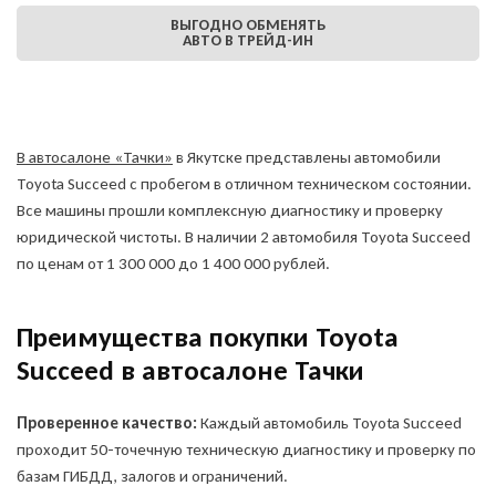
ВЫГОДНО ОБМЕНЯТЬ
АВТО В ТРЕЙД-ИН
В автосалоне «Тачки»
в Якутске представлены автомобили
Toyota Succeed с пробегом в отличном техническом состоянии.
Все машины прошли комплексную диагностику и проверку
юридической чистоты. В наличии 2 автомобиля Toyota Succeed
по ценам от 1 300 000 до 1 400 000 рублей.
Оставить заявку
на продажу автомобиля
Преимущества покупки Toyota
Succeed в автосалоне Тачки
ОФОРМИТЬ ОНЛАЙН
Проверенное качество:
Каждый автомобиль Toyota Succeed
Оформите анкету онлайн и
получите решение без
проходит 50-точечную техническую диагностику и проверку по
посещения офиса!
базам ГИБДД, залогов и ограничений.