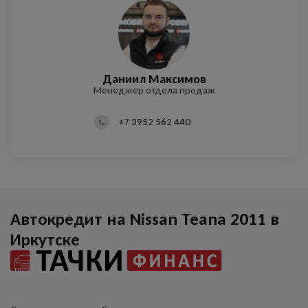
Даниил Максимов
Софья Абрамович
Алексей Лазарев
Илья Азовский
Менеджер отдела продаж
Менеджер отдела продаж
Менеджер отдела продаж
Администратор
+7 3952 562 440
Автокредит на Nissan Teana 2011 в
Иркутске