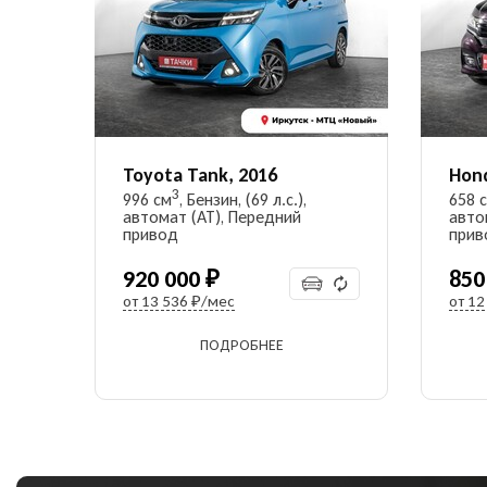
Toyota Tank, 2016
Hon
3
996 см
, Бензин, (69 л.с.),
658 
автомат (AT), Передний
авто
привод
прив
920 000 ₽
850
от
13 536 ₽/мес
от
12
ПОДРОБНЕЕ