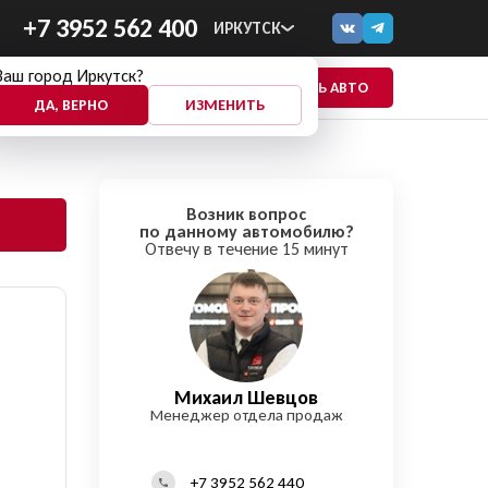
+7 3952 562 400
ИРКУТСК
Ваш город Иркутск?
ПОКАЗАТЬ АВТО
ЕЩЕ
ДА, ВЕРНО
ИЗМЕНИТЬ
Возник вопрос
по данному автомобилю?
Отвечу в течение 15 минут
Александр Пестряков
Даниил Максимов
Алексей Лазарев
Михаил Шевцов
Менеджер отдела продаж
Менеджер отдела продаж
Менеджер отдела продаж
Менеджер отдела продаж
+7 3952 562 440