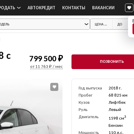
РОДАТЬ
АВТОКРЕДИТ
КОНТАКТЫ
ВАКАНСИИ
d
8 с
799 500 ₽
ПОЗВОНИТЬ
от 11 763 ₽ / мес
Год выпуска
2018 г.
Пробег
68 825 км
Кузов
Лифтбек
Руль
Левый
Двигатель
3
1598 см
Бензин
Мощность
110 л.с.