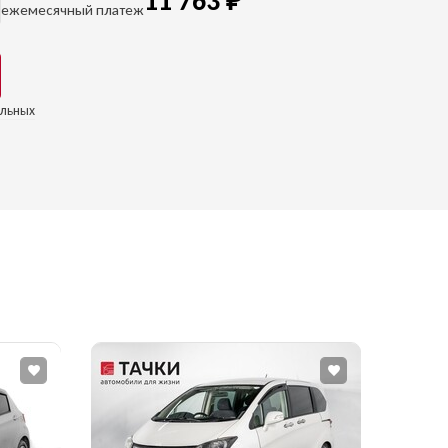
11 763
₽
ежемесячный платеж
альных