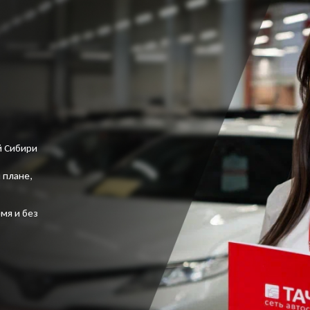
й Сибири
 плане,
мя и без