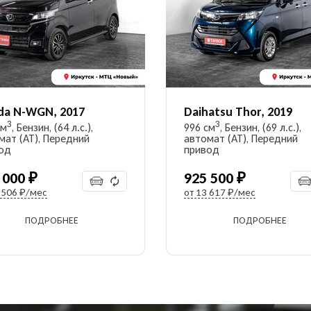
da N-WGN, 2017
Daihatsu Thor, 2019
3
3
см
, Бензин, (64 л.с.),
996 см
, Бензин, (69 л.с.),
мат (AT), Передний
автомат (AT), Передний
од
привод
 000 ₽
925 500 ₽
 506 ₽/мес
от
13 617 ₽/мес
ПОДРОБНЕЕ
ПОДРОБНЕЕ