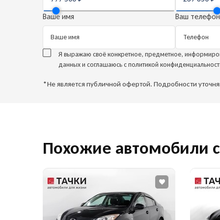
Ваше имя
Ваш телефон
Я выражаю своё конкретное, предметное, информиро
данных
и соглашаюсь с
политикой конфиденциальност
*Не является публичной офертой. Подробности уточн
Остави
автом
Куда о
Ука
Ука
Похожие автомобили с
и сп
а
Telegr