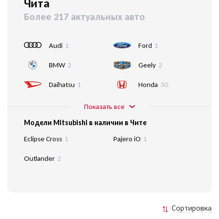
Чита
Более 217 актуальных авто
Audi
1
Ford
1
BMW
2
Geely
2
Daihatsu
1
Honda
30
Показать все
Модели Mitsubishi в наличии в Чите
Eclipse Cross
1
Pajero iO
1
Outlander
2
Сортировка