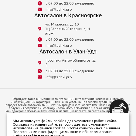
с 09.00 до 22.00 ежедневно
info@tachki.pro
Автосалон в Красноярске
ул. Мужества, д. 10
ТЦ "Зеленый" (паркинг, -1
этаж)
с 09.00 до 22.00 ежедневно
info@tachki.pro
Автосалон в Улан-Удэ
проспект Автомобилистов, д.
8
с 09.00 до 22.00 ежедневно
info@tachki.pro
Обращаем ваше внимание на то, что данный интернет-сайт носит исключительно
информационный характер и ни при каких условиях не является публичной офертой,
определяемой положениями ч. 2 ст. 437 Гражданского кодекса Российской Федерации. Для
получения подробной информации о стоимости автомобилей, пожалуйста, обратитесь к
менеджерам автосалона. Осуществляя навигацию по сайту, вы даете нам право запоминать
и иметь доступ к куки-файлам на вашем устройстве доступа к интернету.
Мы используем файлы cookies для улучшения работы сайта.
664047, ИРКУТСКАЯ ОБЛАСТЬ, Г.О. ГОРОД ИРКУТСК, Г ИРКУТСК, УЛ СОВЕТСКАЯ, СТР. 58/1,
Оставаясь на нашем сайте, вы соглашаетесь с условиями
ПОМЕЩ. 53
использования файлов cookies. Чтобы ознакомиться с нашими
Телефон +7 (395) 256-24-00
Положениями о конфиденциальности и об использовании
файлов cookie,
нажмите здесь
.