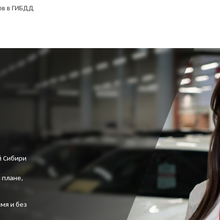
ов в ГИБДД
й Сибири
 плане,
мя и без