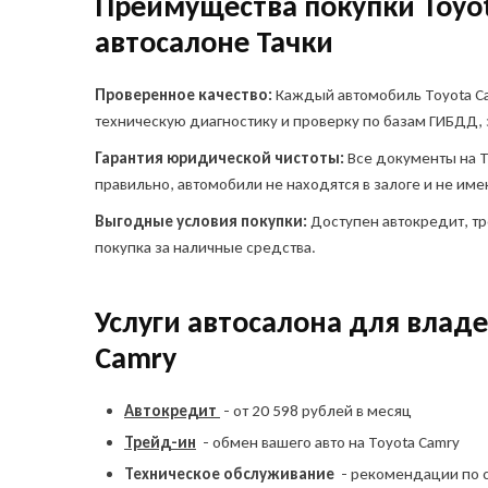
Преимущества покупки Toyot
Telegr
автосалоне Тачки
Проверенное качество:
Каждый автомобиль Toyota C
техническую диагностику и проверку по базам ГИБДД, 
Гарантия юридической чистоты:
Все документы на 
правильно, автомобили не находятся в залоге и не им
Я в
пр
Выгодные условия покупки:
Доступен автокредит, тр
ин
покупка за наличные средства.
соз
сог
пе
Услуги автосалона для влад
сог
ко
Camry
Автокредит
- от 20 598 рублей в месяц
Трейд-ин
- обмен вашего авто на Toyota Camry
Техническое обслуживание
- рекомендации по 