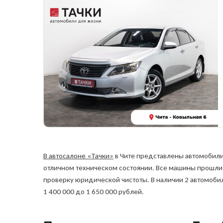
Остави
В автосалоне «Тачки»
в Чите представлены автомобили 
автом
отличном техническом состоянии. Все машины прошли
проверку юридической чистоты. В наличии 2 автомобил
Куда о
1 400 000 до 1 650 000 рублей.
Ука
Ука
и сп
а