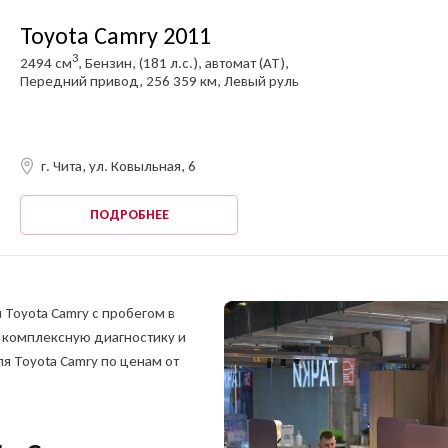
Toyota Camry 2011
3
2494 см
, Бензин, (181 л.с.), автомат (AT),
Передний привод, 256 359 км, Левый руль
г. Чита, ул. Ковыльная, 6
ПОДРОБНЕЕ
ОФОРМИТЬ ОНЛАЙН
Оформите анкету онлайн и получите решение
без посещения офиса!
ть заявку на продажу
Toyota Camry с пробегом в
обиля
 комплексную диагностику и
я Toyota Camry по ценам от
тправить отчет?
жите свои контакты,
жите свои контакты,
и мы забронируем
ециалист ответит вам
втомобиль на 1 час
на все вопросы