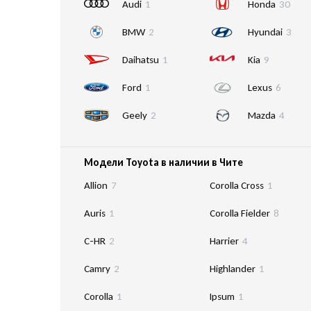
Audi
1
Honda
30
BMW
2
Hyundai
3
Daihatsu
1
Kia
9
Ford
1
Lexus
6
Geely
2
Mazda
4
Модели Toyota в наличии в Чите
Allion
7
Corolla Cross
1
Auris
1
Corolla Fielder
8
C-HR
2
Harrier
4
Camry
2
Highlander
1
Corolla
1
Ipsum
1