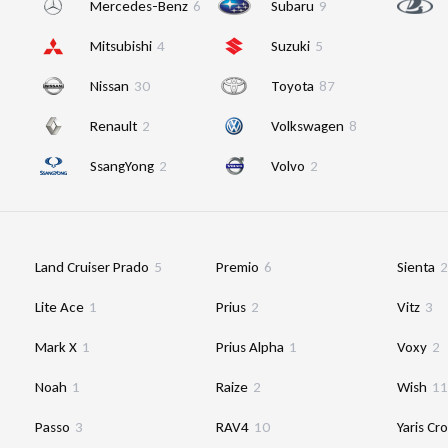
Mercedes-Benz
6
Subaru
9
Mitsubishi
4
Suzuki
5
Nissan
30
Toyota
87
Renault
2
Volkswagen
8
SsangYong
2
Volvo
2
Land Cruiser Prado
5
Premio
6
Sienta
2
Lite Ace
1
Prius
2
Vitz
3
Mark X
1
Prius Alpha
1
Voxy
2
Noah
1
Raize
2
Wish
11
Passo
3
RAV4
10
Yaris Cr