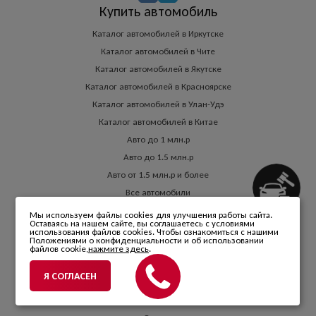
Купить автомобиль
Каталог автомобилей в Иркутске
Каталог автомобилей в Чите
Каталог автомобилей в Якутске
Каталог автомобилей в Красноярске
Каталог автомобилей в Улан-Удэ
Каталог автомобилей в Китае
Авто до 1 млн.р
Авто до 1.5 млн.р
Авто от 1.5 млн.р и более
Все автомобили
Аукцион авто
Мы используем файлы cookies для улучшения работы сайта.
Услуги
Оставаясь на нашем сайте, вы соглашаетесь с условиями
использования файлов cookies. Чтобы ознакомиться с нашими
Положениями о конфиденциальности и об использовании
Трейд-ин
файлов cookie,
нажмите здесь
.
Кредит
Я СОГЛАСЕН
Выкуп
Комиссия