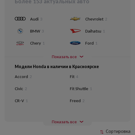
Более 153 актуальных авто
Audi
3
Chevrolet
2
BMW
3
Daihatsu
1
Chery
1
Ford
1
Показать все
Модели Honda в наличии в Красноярске
Accord
2
Fit
4
Civic
2
Fit Shuttle
1
CR-V
1
Freed
2
Показать все
Сортировка