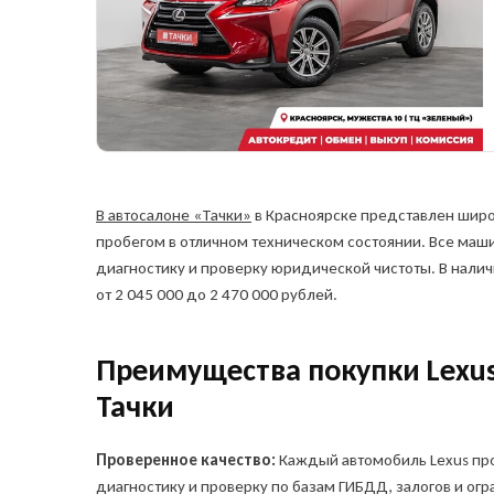
В автосалоне «Тачки»
в Красноярске представлен широ
пробегом в отличном техническом состоянии. Все ма
Остави
диагностику и проверку юридической чистоты. В налич
автом
от 2 045 000 до 2 470 000 рублей.
Куда о
Ука
Ука
Преимущества покупки Lexus
и сп
а
Тачки
Telegr
Проверенное качество:
Каждый автомобиль Lexus пр
диагностику и проверку по базам ГИБДД, залогов и огр