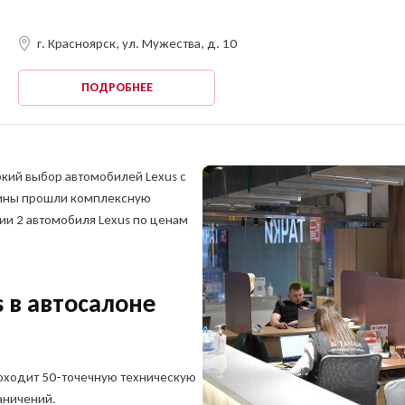
г. Красноярск, ул. Мужества, д. 10
ПОДРОБНЕЕ
ОФОРМИТЬ ОНЛАЙН
кий выбор автомобилей Lexus с
Оформите анкету онлайн и получите решение
шины прошли комплексную
без посещения офиса!
ть заявку на продажу
ии 2 автомобиля Lexus по ценам
обиля
тправить отчет?
жите свои контакты,
жите свои контакты,
 в автосалоне
и мы забронируем
ециалист ответит вам
втомобиль на 1 час
на все вопросы
MAX
am
оходит 50-точечную техническую
аничений.