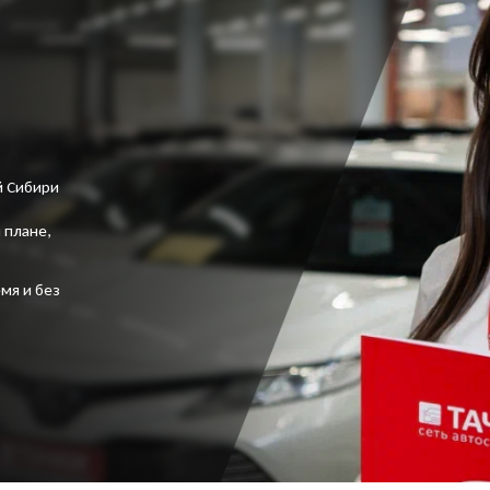
й Сибири
 плане,
мя и без