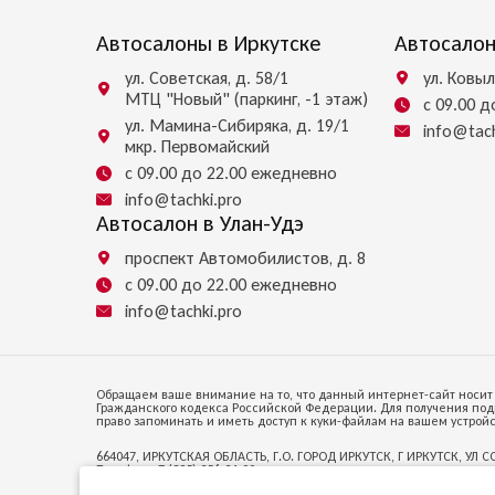
Автосалоны в Иркутске
Автосалон
ул. Советская, д. 58/1
ул. Ковыл
МТЦ "Новый" (паркинг, -1 этаж)
с 09.00 
ул. Мамина-Сибиряка, д. 19/1
info@tach
мкр. Первомайский
с 09.00 до 22.00 ежедневно
info@tachki.pro
Автосалон в Улан-Удэ
проспект Автомобилистов, д. 8
с 09.00 до 22.00 ежедневно
info@tachki.pro
Обращаем ваше внимание на то, что данный интернет-сайт носит 
Гражданского кодекса Российской Федерации. Для получения под
право запоминать и иметь доступ к куки-файлам на вашем устройс
664047, ИРКУТСКАЯ ОБЛАСТЬ, Г.О. ГОРОД ИРКУТСК, Г ИРКУТСК, УЛ С
Телефон +7 (395) 256-24-00