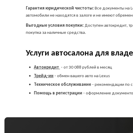
Гарантия юридической чистоты:
Все документы на 
автомобили не находятся в залоге и не имеют обремен
Выгодные условия покупки:
Доступен автокредит, тр
Я в
покупка за наличные средства.
пр
ин
соз
Услуги автосалона для владе
сог
пе
сог
Автокредит
- от 30 088 рублей в месяц
ко
Трейд-ин
- обмен вашего авто на Lexus
Техническое обслуживание
- рекомендации по 
Помощь в регистрации
- оформление документо