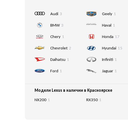
Audi
3
Geely
1
BMW
3
Haval
1
Chery
1
Honda
17
Chevrolet
2
Hyundai
15
Daihatsu
1
Infiniti
1
Ford
1
Jaguar
1
Модели Lexus в наличии в Красноярске
NX200
1
RX350
1