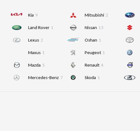
Kia
9
Mitsubishi
2
Land Rover
1
Nissan
13
Lexus
2
Oshan
1
Maxus
1
Peugeot
1
Mazda
5
Renault
4
Mercedes-Benz
7
Skoda
1