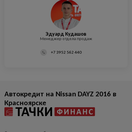
Алексей Чигринский
Полина Цветкова
Эдуард Кудашов
Андрей Сапачев
Руководитель отдела продаж
Менеджер отдела продаж
Менеджер отдела продаж
Администратор
+7 3952 562 440
Автокредит на Nissan DAYZ 2016 в
Красноярске
Оставить заявку
на продажу автомобиля