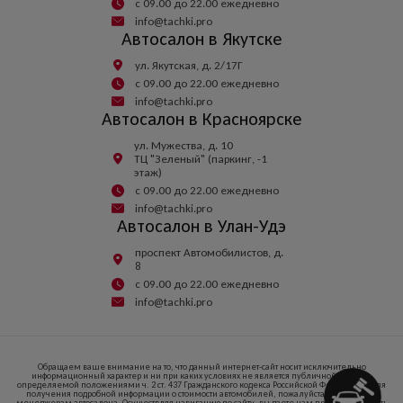
с 09.00 до 22.00 ежедневно
info@tachki.pro
Автосалон в Якутске
ул. Якутская, д. 2/17Г
с 09.00 до 22.00 ежедневно
info@tachki.pro
Автосалон в Красноярске
ул. Мужества, д. 10
ТЦ "Зеленый" (паркинг, -1
этаж)
с 09.00 до 22.00 ежедневно
info@tachki.pro
Автосалон в Улан-Удэ
проспект Автомобилистов, д.
8
с 09.00 до 22.00 ежедневно
info@tachki.pro
Обращаем ваше внимание на то, что данный интернет-сайт носит исключительно
информационный характер и ни при каких условиях не является публичной офертой,
определяемой положениями ч. 2 ст. 437 Гражданского кодекса Российской Федерации. Для
получения подробной информации о стоимости автомобилей, пожалуйста, обратитесь к
менеджерам автосалона. Осуществляя навигацию по сайту, вы даете нам право запоминать