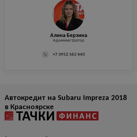
Михаил Лазебный
Максим Николаев
Андрей Сапачев
Алина Берзина
Менеджер отдела продаж
Менеджер отдела продаж
Менеджер отдела продаж
Администратор
+7 3952 562 440
Автокредит на Subaru Impreza 2018
в Красноярске