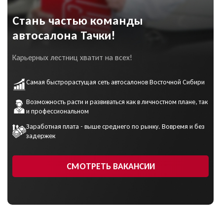
сознательное и
посредников.
однозначное
согласие на
Я выражаю своё конкретное, предметное,
Стань частью команды
обработку моих
Даю согласие на обработку
Даю согласие на обработку
информированное, сознательное и однозначное
персональных данных
и
персональных данных
согласие на обработку моих персональных
персональных данных
автосалона Тачки!
соглашаюсь с
политикой
ПОДРОБНЕЕ ОБ АУКЦИОНЕ
данных
конфиденциальности
и соглашаюсь с
политикой
Карьерных лестниц хватит на всех!
конфиденциальности
Самая быстрорастущая сеть автосалонов Восточной Сибири
ОФОРМИТЬ ОНЛАЙН
Возможность расти и развиваться как в личностном плане, так
УЗНАТЬ ЦЕНУ
и профессиональном
Заработная плата - выше среднего по рынку. Вовремя и без
Даю согласие на обработку
задержек
персональных данных
СМОТРЕТЬ ВАКАНСИИ