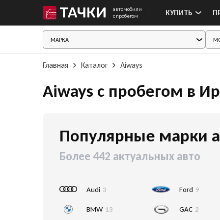
автомобили
КУПИТЬ
П
с пробегом
Главная
Каталог
Aiways
Aiways с пробегом в И
Популярные марки а
Более 442 актуальных авто
Audi
3
Ford
9
BMW
13
GAC
2