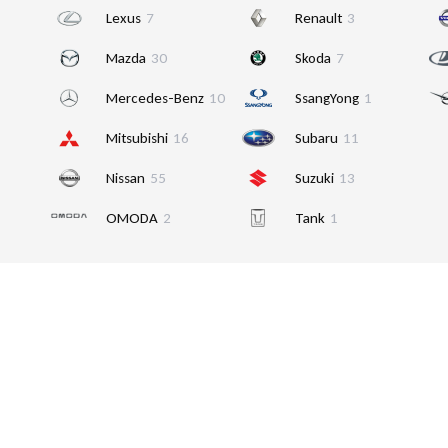
Lexus
7
Renault
3
Mazda
30
Skoda
7
Mercedes-Benz
10
SsangYong
1
Mitsubishi
16
Subaru
11
Nissan
55
Suzuki
13
OMODA
2
Tank
1