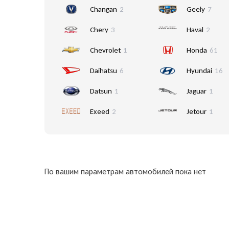
Changan
2
Geely
7
Chery
3
Haval
2
Chevrolet
1
Honda
61
Daihatsu
6
Hyundai
16
Datsun
1
Jaguar
1
Exeed
2
Jetour
1
По вашим параметрам автомобилей пока нет