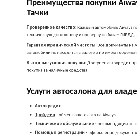
Преимущества покупки Aiway
Тачки
Остави
Проверенное качество:
Каждый автомобиль Aiways п
автом
техническую диагностику и проверку по базам ГИБДД, 
Куда о
Гарантия юридической чистоты:
Все документы на 
Ука
Ука
и сп
автомобили не находятся в залоге и не имеют обремен
а
Выгодные условия покупки:
Доступен автокредит, тр
Telegr
покупка за наличные средства.
Услуги автосалона для влад
Автокредит
Трейд-ин
- обмен вашего авто на Aiways
Я в
Техническое обслуживание
- рекомендации по 
пр
ин
Помощь в регистрации
- оформление документо
соз