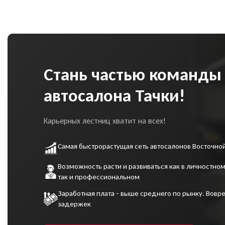
сог
пе
сог
ко
Стань частью команды
автосалона Тачки!
Карьерных лестниц хватит на всех!
Самая быстрорастущая сеть автосалонов Восточно
Возможность расти и развиваться как в личностном
так и профессиональном
Заработная плата - выше среднего по рынку. Вовре
задержек