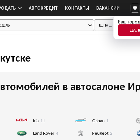
РОДАТЬ
АВТОКРЕДИТ
КОНТАКТЫ
ВАКАНСИИ
Ваш город
ДА, 
ркутске
втомобилей в автосалоне Ир
Kia
11
Oshan
1
Land Rover
4
Peugeot
2