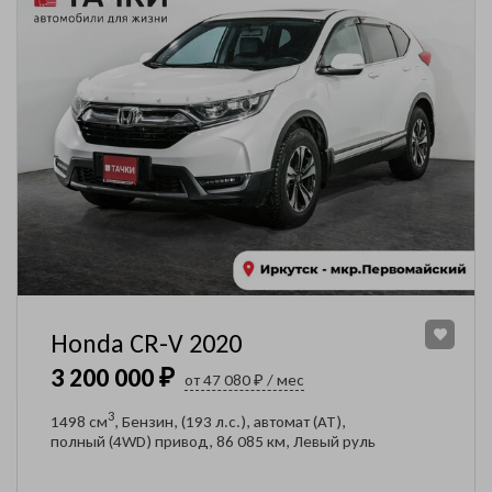
Honda CR-V 2020
3 200 000 ₽
от 47 080 ₽ / мес
Оставить заявку
3
1498 см
, Бензин, (193 л.с.), автомат (AT),
на продажу автомобиля
полный (4WD) привод, 86 085 км, Левый руль