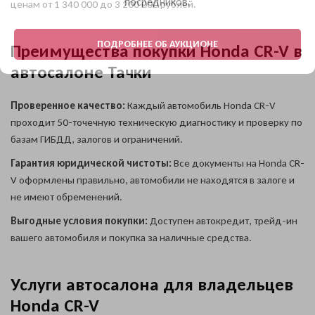
посредников.
ценам от 1 340 000 до 3 200 000 рублей.
однозначное
согласие на
Я выражаю своё конкретное, предметное,
обработку моих
Даю согласие на обработку
Даю согласие на обработку
информированное, сознательное и однозначное
персональных данных
и
персональных данных
согласие на обработку моих персональных
персональных данных
соглашаюсь с
политикой
ПОДРОБНЕЕ ОБ АУКЦИОНЕ
Преимущества покупки Honda CR-V в
данных
конфиденциальности
и соглашаюсь с
политикой
автосалоне Тачки
конфиденциальности
Проверенное качество:
Каждый автомобиль Honda CR-V
ОФОРМИТЬ ОНЛАЙН
проходит 50-точечную техническую диагностику и проверку по
базам ГИБДД, залогов и ограничений.
УЗНАТЬ ЦЕНУ
Гарантия юридической чистоты:
Все документы на Honda CR-
Даю согласие на обработку
V оформлены правильно, автомобили не находятся в залоге и
персональных данных
не имеют обременений.
Выгодные условия покупки:
Доступен автокредит, трейд-ин
вашего автомобиля и покупка за наличные средства.
Услуги автосалона для владельцев
Honda CR-V