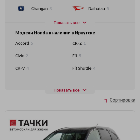
Changan
3
Daihatsu
5
Показать все
Модели Honda в наличии в Иркутске
Accord
5
CR-Z
1
Civic
2
Fit
5
CR-V
4
Fit Shuttle
4
Показать все
Сортировка