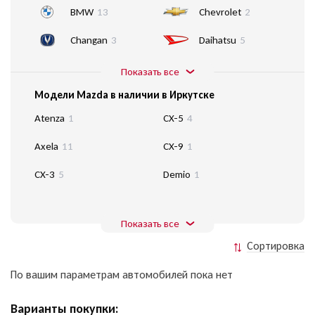
BMW
13
Chevrolet
2
Changan
3
Daihatsu
5
Показать все
Модели Mazda в наличии в Иркутске
Atenza
1
CX-5
4
Axela
11
CX-9
1
CX-3
5
Demio
1
Показать все
Сортировка
По вашим параметрам автомобилей пока нет
Варианты покупки: