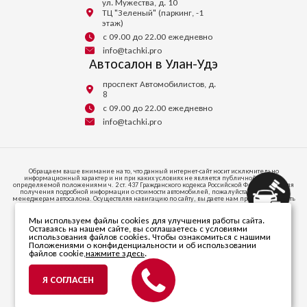
ул. Мужества, д. 10
ТЦ "Зеленый" (паркинг, -1
этаж)
с 09.00 до 22.00 ежедневно
info@tachki.pro
Автосалон в Улан-Удэ
проспект Автомобилистов, д.
8
с 09.00 до 22.00 ежедневно
info@tachki.pro
Обращаем ваше внимание на то, что данный интернет-сайт носит исключительно
информационный характер и ни при каких условиях не является публичной офертой,
определяемой положениями ч. 2 ст. 437 Гражданского кодекса Российской Федерации. Для
получения подробной информации о стоимости автомобилей, пожалуйста, обратитесь к
менеджерам автосалона. Осуществляя навигацию по сайту, вы даете нам право запоминать
и иметь доступ к куки-файлам на вашем устройстве доступа к интернету.
Мы используем файлы cookies для улучшения работы сайта.
664047, ИРКУТСКАЯ ОБЛАСТЬ, Г.О. ГОРОД ИРКУТСК, Г ИРКУТСК, УЛ СОВЕТСКАЯ, СТР. 58/1,
Оставаясь на нашем сайте, вы соглашаетесь с условиями
ПОМЕЩ. 53
использования файлов cookies. Чтобы ознакомиться с нашими
Телефон +7 (395) 256-24-00
Положениями о конфиденциальности и об использовании
файлов cookie,
нажмите здесь
.
© 2026 ООО «Автопарк». Все права защищены.
ИНН 3811470838. ОГРН 1203800020346.
Я СОГЛАСЕН
Политика в отношении
обработки персональных данных
Разработано компанией
mirsaitov.net