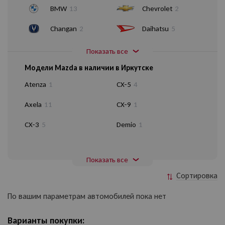
BMW
13
Chevrolet
2
Changan
2
Daihatsu
5
Показать все
Модели Mazda в наличии в Иркутске
Atenza
1
CX-5
4
Axela
11
CX-9
1
CX-3
5
Demio
1
Показать все
Сортировка
По вашим параметрам автомобилей пока нет
Варианты покупки: