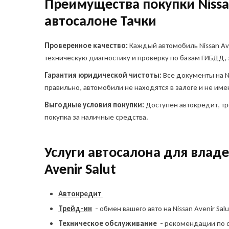
Преимущества покупки Nissan
автосалоне Тачки
Остави
Проверенное качество:
Каждый автомобиль Nissan Ave
автом
техническую диагностику и проверку по базам ГИБДД, 
Куда о
Гарантия юридической чистоты:
Все документы на N
Ука
Ука
правильно, автомобили не находятся в залоге и не им
и сп
а
Выгодные условия покупки:
Доступен автокредит, тр
покупка за наличные средства.
Telegr
Услуги автосалона для владе
Avenir Salut
Автокредит
Трейд-ин
- обмен вашего авто на Nissan Avenir Salu
Я в
пр
Техническое обслуживание
- рекомендации по 
ин