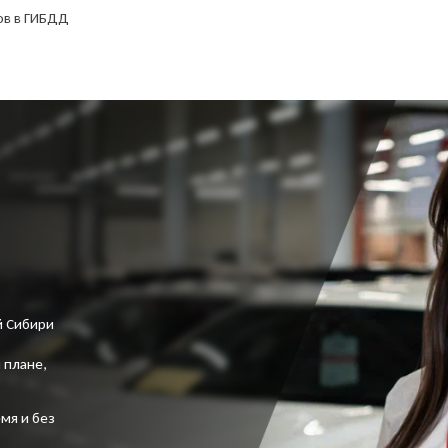
автомобиль, делайте ставку или покупайте мгновенно по
нательное и однозначное
ов в ГИБДД
Я выражаю своё конкретное, предметное,
блиц-цене — всё прозрачно и без посредников.
ласие на обработку моих
информированное, сознательное и однозначное
Даю согласие на обработку
Даю согласие на обработку
рсональных данных
и
согласие на обработку моих персональных
персональных данных
персональных данных
лашаюсь с
политикой
данных
УЗНАТЬ ЦЕНУ
ПОДРОБНЕЕ ОБ АУКЦИОНЕ
нфиденциальности
и соглашаюсь с
политикой
конфиденциальности
Даю согласие на обработку
персональных данных
ОФОРМИТЬ ОНЛАЙН
й Сибири
 плане,
мя и без