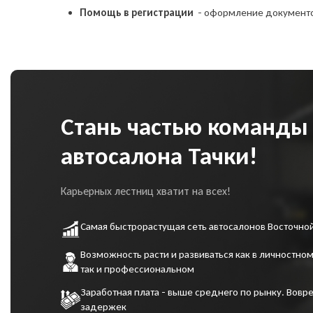
соз
Помощь в регистрации
- оформление документ
сог
пе
сог
ко
Стань частью команды
автосалона Тачки!
Карьерных лестниц хватит на всех!
Самая быстрорастущая сеть автосалонов Восточно
Возможность расти и развиваться как в личностном
так и профессиональном
Заработная плата - выше среднего по рынку. Вовре
задержек