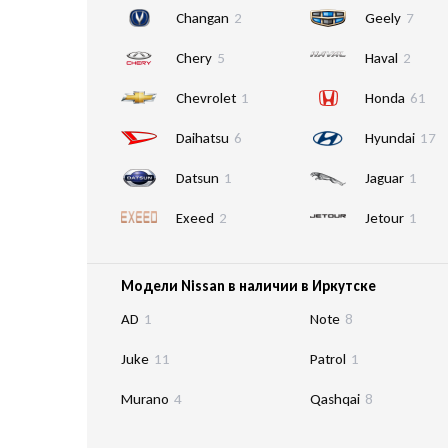
Changan
2
Geely
7
Chery
5
Haval
2
Chevrolet
1
Honda
61
Daihatsu
6
Hyundai
17
Datsun
1
Jaguar
1
Exeed
2
Jetour
1
Модели Nissan в наличии в Иркутске
AD
1
Note
8
Juke
11
Patrol
1
Murano
4
Qashqai
8