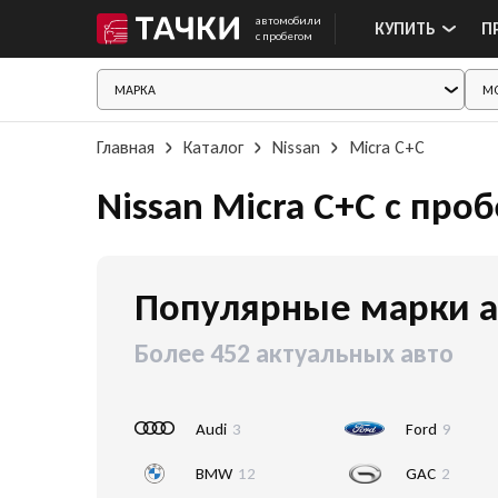
автомобили
КУПИТЬ
П
с пробегом
Главная
Каталог
Nissan
Micra C+C
Nissan Micra C+C с про
Популярные марки а
Более 452 актуальных авто
Audi
3
Ford
9
BMW
12
GAC
2