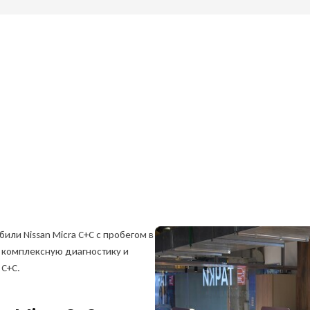
или Nissan Micra C+C с пробегом в
 комплексную диагностику и
 C+C.