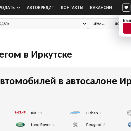
РОДАТЬ
АВТОКРЕДИТ
КОНТАКТЫ
ВАКАНСИИ
Ваш
бегом в Иркутске
втомобилей в автосалоне Ир
Kia
11
Oshan
1
Land Rover
4
Peugeot
2