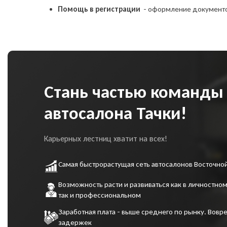
соз
Помощь в регистрации
- оформление документ
сог
пе
сог
ко
Стань частью команды
автосалона Тачки!
Карьерных лестниц хватит на всех!
Самая быстрорастущая сеть автосалонов Восточно
Возможность расти и развиваться как в личностном
так и профессиональном
Заработная плата - выше среднего по рынку. Вовре
задержек