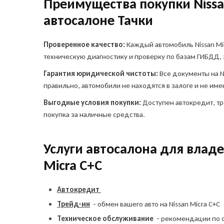
Преимущества покупки Nissan
автосалоне Тачки
Остави
Проверенное качество:
Каждый автомобиль Nissan Mi
автом
техническую диагностику и проверку по базам ГИБДД, 
Куда о
Гарантия юридической чистоты:
Все документы на N
Ука
Ука
правильно, автомобили не находятся в залоге и не им
и сп
а
Выгодные условия покупки:
Доступен автокредит, тр
покупка за наличные средства.
Telegr
Услуги автосалона для владе
Micra C+C
Автокредит
Трейд-ин
- обмен вашего авто на Nissan Micra C+C
Я в
пр
Техническое обслуживание
- рекомендации по 
ин