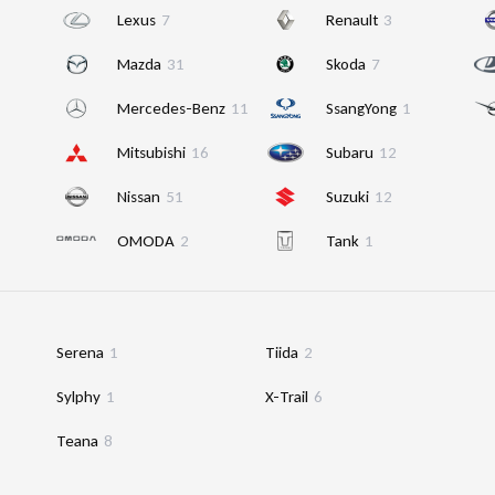
Lexus
7
Renault
3
Mazda
31
Skoda
7
Mercedes-Benz
11
SsangYong
1
Mitsubishi
16
Subaru
12
Nissan
51
Suzuki
12
OMODA
2
Tank
1
Serena
1
Tiida
2
Sylphy
1
X-Trail
6
Teana
8