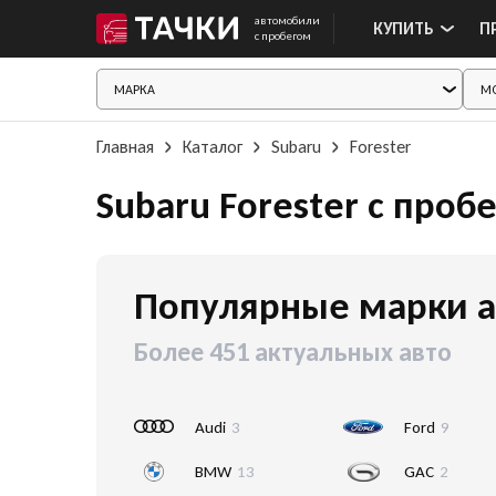
автомобили
КУПИТЬ
П
с пробегом
Главная
Каталог
Subaru
Forester
Subaru Forester с проб
Популярные марки а
Более 451 актуальных авто
Audi
3
Ford
9
BMW
13
GAC
2