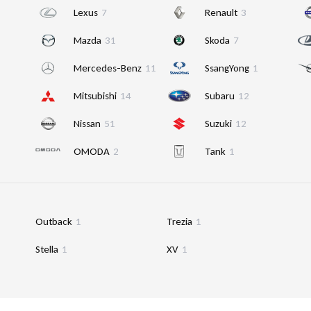
Lexus
7
Renault
3
Mazda
31
Skoda
7
Mercedes-Benz
11
SsangYong
1
Mitsubishi
14
Subaru
12
Nissan
51
Suzuki
12
OMODA
2
Tank
1
Outback
1
Trezia
1
Stella
1
XV
1