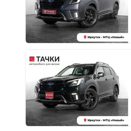
Остави
автом