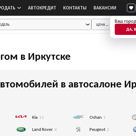
РОДАТЬ
АВТОКРЕДИТ
КОНТАКТЫ
ВАКАНСИИ
Ваш город
ДА, 
егом в Иркутске
втомобилей в автосалоне Ир
Kia
11
Oshan
1
Land Rover
4
Peugeot
2