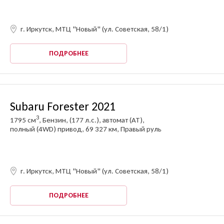
г. Иркутск, МТЦ "Новый" (ул. Советская, 58/1)
ПОДРОБНЕЕ
Subaru Forester 2021
3
1795 см
, Бензин, (177 л.с.), автомат (AT),
полный (4WD) привод, 69 327 км, Правый руль
г. Иркутск, МТЦ "Новый" (ул. Советская, 58/1)
ОФОРМИТЬ ОНЛАЙН
Оформите анкету онлайн и получите решение
ПОДРОБНЕЕ
без посещения офиса!
ть заявку на продажу
обиля