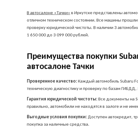
Куда о
Ука
Ука
В автосалоне «Тачки»
в Иркутске представлены автомоб
и сп
отличном техническом состоянии. Все машины прошли
а
проверку юридической чистоты. В наличии 3 автомобиля
Telegr
1 650 000 до 3 099 000 рублей.
Преимущества покупки Subaru
автосалоне Тачки
Проверенное качество:
Каждый автомобиль Subaru Fo
Я в
техническую диагностику и проверку по базам ГИБДД, 
пр
ин
Гарантия юридической чистоты:
Все документы на S
соз
сог
правильно, автомобили не находятся в залоге и не им
пе
Выгодные условия покупки:
Доступен автокредит, тр
сог
ко
покупка за наличные средства.