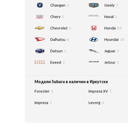
Changan
2
Geely
7
Chery
5
Haval
2
Chevrolet
1
Honda
63
Daihatsu
6
Hyundai
16
Datsun
1
Jaguar
1
Exeed
2
Jetour
1
Модели Subaru в наличии в Иркутске
Forester
3
Impreza XV
1
Impreza
1
Levorg
3