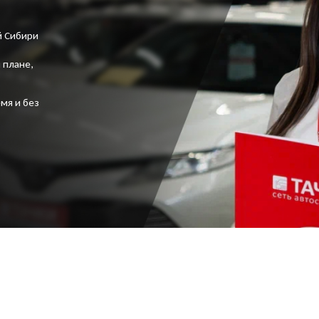
й Сибири
 плане,
мя и без