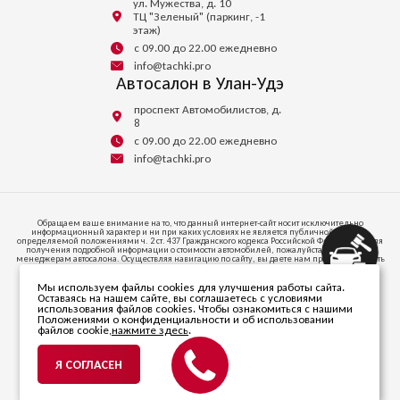
ул. Мужества, д. 10
ТЦ "Зеленый" (паркинг, -1
этаж)
с 09.00 до 22.00 ежедневно
info@tachki.pro
Автосалон в Улан-Удэ
проспект Автомобилистов, д.
8
с 09.00 до 22.00 ежедневно
info@tachki.pro
Обращаем ваше внимание на то, что данный интернет-сайт носит исключительно
информационный характер и ни при каких условиях не является публичной офертой,
определяемой положениями ч. 2 ст. 437 Гражданского кодекса Российской Федерации. Для
получения подробной информации о стоимости автомобилей, пожалуйста, обратитесь к
менеджерам автосалона. Осуществляя навигацию по сайту, вы даете нам право запоминать
и иметь доступ к куки-файлам на вашем устройстве доступа к интернету.
Мы используем файлы cookies для улучшения работы сайта.
664047, ИРКУТСКАЯ ОБЛАСТЬ, Г.О. ГОРОД ИРКУТСК, Г ИРКУТСК, УЛ СОВЕТСКАЯ, СТР. 58/1,
Оставаясь на нашем сайте, вы соглашаетесь с условиями
ПОМЕЩ. 53
использования файлов cookies. Чтобы ознакомиться с нашими
Телефон +7 (395) 256-24-00
Положениями о конфиденциальности и об использовании
файлов cookie,
нажмите здесь
.
© 2026 ООО «Автопарк». Все права защищены.
ИНН 3811470838. ОГРН 1203800020346.
Я СОГЛАСЕН
Политика в отношении
обработки персональных данных
Разработано компанией
mirsaitov.net