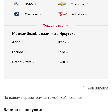
BMW
13
Chevrolet
1
Changan
2
Daihatsu
6
Показать все
Модели Suzuki в наличии в Иркутске
Aerio
1
Jimny
2
Escudo
2
Solio
4
Grand Vitara
2
Swift
1
Сортировка
По вашим параметрам автомобилей пока нет
Варианты покупки: