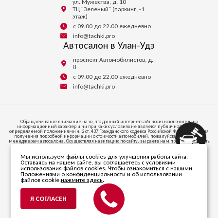
ул. Мужества, д. 10
ТЦ "Зеленый" (паркинг, -1
этаж)
с 09.00 до 22.00 ежедневно
info@tachki.pro
Автосалон в Улан-Удэ
проспект Автомобилистов, д.
8
с 09.00 до 22.00 ежедневно
info@tachki.pro
Обращаем ваше внимание на то, что данный интернет-сайт носит исключительно
информационный характер и ни при каких условиях не является публичной офертой,
определяемой положениями ч. 2 ст. 437 Гражданского кодекса Российской Федерации. Для
получения подробной информации о стоимости автомобилей, пожалуйста, обратитесь к
менеджерам автосалона. Осуществляя навигацию по сайту, вы даете нам право запоминать
и иметь доступ к куки-файлам на вашем устройстве доступа к интернету.
Мы используем файлы cookies для улучшения работы сайта.
664047, ИРКУТСКАЯ ОБЛАСТЬ, Г.О. ГОРОД ИРКУТСК, Г ИРКУТСК, УЛ СОВЕТСКАЯ, СТР. 58/1,
Оставаясь на нашем сайте, вы соглашаетесь с условиями
ПОМЕЩ. 53
использования файлов cookies. Чтобы ознакомиться с нашими
Телефон +7 (395) 256-24-00
Положениями о конфиденциальности и об использовании
файлов cookie,
нажмите здесь
.
© 2026 ООО «Автопарк». Все права защищены.
ИНН 3811470838. ОГРН 1203800020346.
Я СОГЛАСЕН
Политика в отношении
обработки персональных данных
Разработано компанией
mirsaitov.net