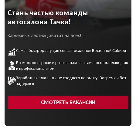
сознательное и
посредников.
однозначное
согласие на
Я выражаю своё конкретное, предметное,
Стань частью команды
обработку моих
Даю согласие на обработку
Даю согласие на обработку
информированное, сознательное и однозначное
персональных данных
и
персональных данных
согласие на обработку моих персональных
персональных данных
автосалона Тачки!
соглашаюсь с
политикой
ПОДРОБНЕЕ ОБ АУКЦИОНЕ
данных
конфиденциальности
и соглашаюсь с
политикой
Карьерных лестниц хватит на всех!
конфиденциальности
Самая быстрорастущая сеть автосалонов Восточной Сибири
ОФОРМИТЬ ОНЛАЙН
Возможность расти и развиваться как в личностном плане, так
УЗНАТЬ ЦЕНУ
и профессиональном
Заработная плата - выше среднего по рынку. Вовремя и без
Даю согласие на обработку
задержек
персональных данных
СМОТРЕТЬ ВАКАНСИИ