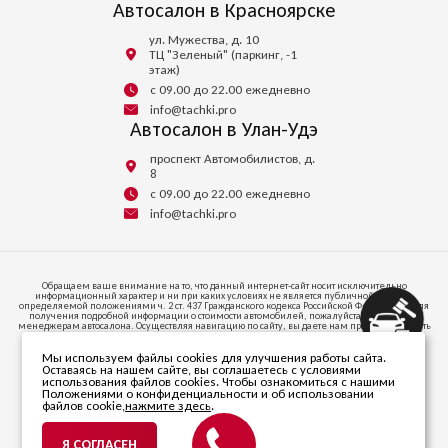
Автосалон в Красноярске
ул. Мужества, д. 10
ТЦ "Зеленый" (паркинг, -1
этаж)
с 09.00 до 22.00 ежедневно
info@tachki.pro
Автосалон в Улан-Удэ
проспект Автомобилистов, д.
8
с 09.00 до 22.00 ежедневно
info@tachki.pro
Обращаем ваше внимание на то, что данный интернет-сайт носит исключительно
информационный характер и ни при каких условиях не является публичной офертой,
определяемой положениями ч. 2 ст. 437 Гражданского кодекса Российской Федерации. Для
получения подробной информации о стоимости автомобилей, пожалуйста, обратитесь к
менеджерам автосалона. Осуществляя навигацию по сайту, вы даете нам право запоминать
и иметь доступ к куки-файлам на вашем устройстве доступа к интернету.
Мы используем файлы cookies для улучшения работы сайта.
664047, ИРКУТСКАЯ ОБЛАСТЬ, Г.О. ГОРОД ИРКУТСК, Г ИРКУТСК, УЛ СОВЕТСКАЯ, СТР. 58/1,
Оставаясь на нашем сайте, вы соглашаетесь с условиями
ПОМЕЩ. 53
использования файлов cookies. Чтобы ознакомиться с нашими
Телефон +7 (395) 256-24-00
Положениями о конфиденциальности и об использовании
файлов cookie,
нажмите здесь
.
© 2026 ООО «Автопарк». Все права защищены.
ИНН 3811470838. ОГРН 1203800020346.
Я СОГЛАСЕН