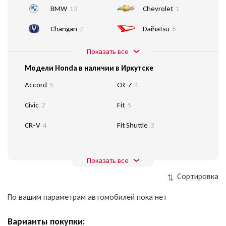
BMW
13
Chevrolet
1
Changan
2
Daihatsu
6
Показать все
Модели Honda в наличии в Иркутске
Accord
5
CR-Z
1
Civic
2
Fit
5
CR-V
4
Fit Shuttle
3
Показать все
Сортировка
По вашим параметрам автомобилей пока нет
Варианты покупки: