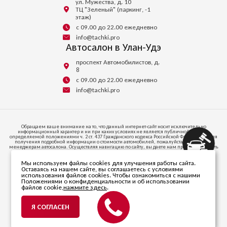
ул. Мужества, д. 10
ТЦ "Зеленый" (паркинг, -1
этаж)
с 09.00 до 22.00 ежедневно
info@tachki.pro
Автосалон в Улан-Удэ
проспект Автомобилистов, д.
8
с 09.00 до 22.00 ежедневно
info@tachki.pro
Обращаем ваше внимание на то, что данный интернет-сайт носит исключительно
информационный характер и ни при каких условиях не является публичной офертой,
определяемой положениями ч. 2 ст. 437 Гражданского кодекса Российской Федерации. Для
получения подробной информации о стоимости автомобилей, пожалуйста, обратитесь к
менеджерам автосалона. Осуществляя навигацию по сайту, вы даете нам право запоминать
и иметь доступ к куки-файлам на вашем устройстве доступа к интернету.
Мы используем файлы cookies для улучшения работы сайта.
664047, ИРКУТСКАЯ ОБЛАСТЬ, Г.О. ГОРОД ИРКУТСК, Г ИРКУТСК, УЛ СОВЕТСКАЯ, СТР. 58/1,
Оставаясь на нашем сайте, вы соглашаетесь с условиями
ПОМЕЩ. 53
использования файлов cookies. Чтобы ознакомиться с нашими
Телефон +7 (395) 256-24-00
Положениями о конфиденциальности и об использовании
файлов cookie,
нажмите здесь
.
© 2026 ООО «Автопарк». Все права защищены.
ИНН 3811470838. ОГРН 1203800020346.
Я СОГЛАСЕН
Политика в отношении
обработки персональных данных
Разработано компанией
mirsaitov.net