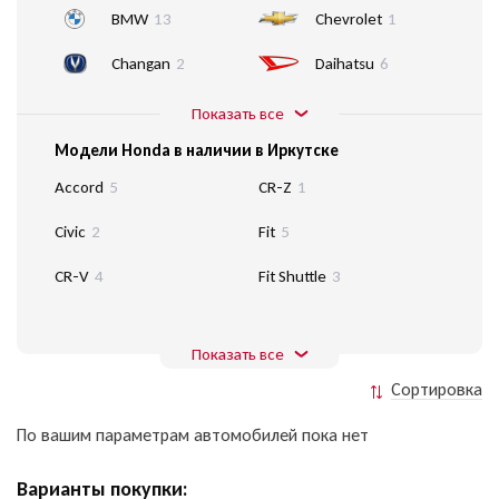
BMW
13
Chevrolet
1
Changan
2
Daihatsu
6
Показать все
Модели Honda в наличии в Иркутске
Accord
5
CR-Z
1
Civic
2
Fit
5
CR-V
4
Fit Shuttle
3
Показать все
Сортировка
По вашим параметрам автомобилей пока нет
Варианты покупки: