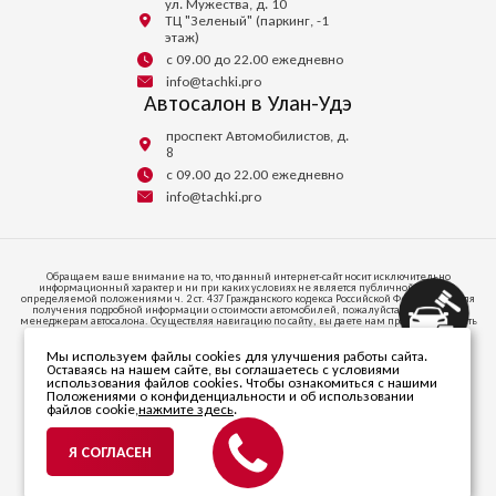
ул. Мужества, д. 10
ТЦ "Зеленый" (паркинг, -1
этаж)
с 09.00 до 22.00 ежедневно
info@tachki.pro
Автосалон в Улан-Удэ
проспект Автомобилистов, д.
8
с 09.00 до 22.00 ежедневно
info@tachki.pro
Обращаем ваше внимание на то, что данный интернет-сайт носит исключительно
информационный характер и ни при каких условиях не является публичной офертой,
определяемой положениями ч. 2 ст. 437 Гражданского кодекса Российской Федерации. Для
получения подробной информации о стоимости автомобилей, пожалуйста, обратитесь к
менеджерам автосалона. Осуществляя навигацию по сайту, вы даете нам право запоминать
и иметь доступ к куки-файлам на вашем устройстве доступа к интернету.
Мы используем файлы cookies для улучшения работы сайта.
664047, ИРКУТСКАЯ ОБЛАСТЬ, Г.О. ГОРОД ИРКУТСК, Г ИРКУТСК, УЛ СОВЕТСКАЯ, СТР. 58/1,
Оставаясь на нашем сайте, вы соглашаетесь с условиями
ПОМЕЩ. 53
использования файлов cookies. Чтобы ознакомиться с нашими
Телефон +7 (395) 256-24-00
Положениями о конфиденциальности и об использовании
файлов cookie,
нажмите здесь
.
© 2026 ООО «Автопарк». Все права защищены.
ИНН 3811470838. ОГРН 1203800020346.
Я СОГЛАСЕН
Политика в отношении
обработки персональных данных
Разработано компанией
mirsaitov.net