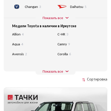
Changan
3
Daihatsu
5
Показать все
Модели Toyota в наличии в Иркутске
Allion
4
C-HR
3
Aqua
4
Camry
9
Avensis
2
Corolla
6
Показать все
Сортировка