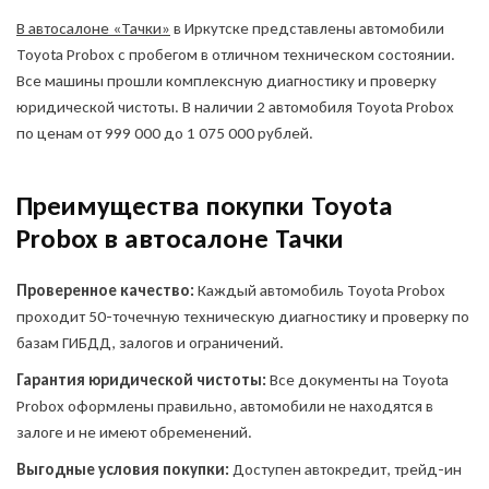
В автосалоне «Тачки»
в Иркутске представлены автомобили
Toyota Probox с пробегом в отличном техническом состоянии.
Все машины прошли комплексную диагностику и проверку
юридической чистоты. В наличии 2 автомобиля Toyota Probox
по ценам от 999 000 до 1 075 000 рублей.
Преимущества покупки Toyota
Оставить заявку
Probox в автосалоне Тачки
на продажу автомобиля
Проверенное качество:
Каждый автомобиль Toyota Probox
проходит 50-точечную техническую диагностику и проверку по
ОФОРМИТЬ ОНЛАЙН
базам ГИБДД, залогов и ограничений.
Оформите анкету онлайн и
получите решение без
Гарантия юридической чистоты:
Все документы на Toyota
посещения офиса!
Probox оформлены правильно, автомобили не находятся в
залоге и не имеют обременений.
Куда отправить отчет?
Укажите свои контакты,
Выгодные условия покупки:
Доступен автокредит, трейд-ин
Укажите свои контакты,