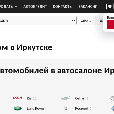
РОДАТЬ
АВТОКРЕДИТ
КОНТАКТЫ
ВАКАНСИИ
Ваш
ом в Иркутске
втомобилей в автосалоне Ир
Kia
11
Oshan
1
Land Rover
4
Peugeot
2