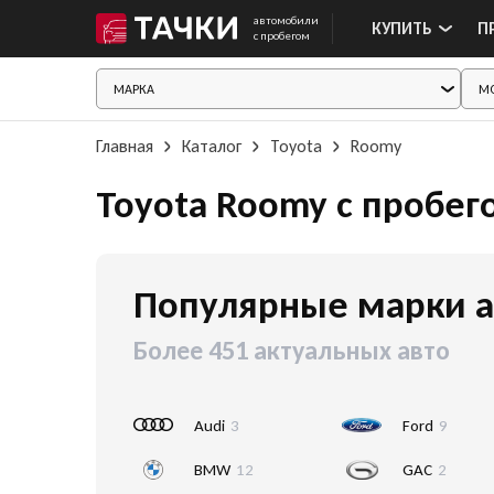
автомобили
КУПИТЬ
П
с пробегом
Главная
Каталог
Toyota
Roomy
Toyota Roomy с пробег
Популярные марки а
Более 451 актуальных авто
Audi
3
Ford
9
BMW
12
GAC
2