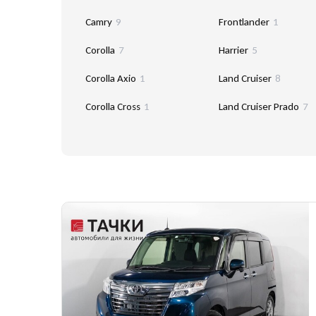
Camry
9
Frontlander
1
Corolla
7
Harrier
5
Corolla Axio
1
Land Cruiser
8
Corolla Cross
1
Land Cruiser Prado
7