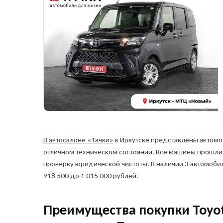
Остави
автом
Куда о
Ука
Ука
и сп
а
Telegr
В автосалоне «Тачки»
в Иркутске представлены автомо
отличном техническом состоянии. Все машины прошли
проверку юридической чистоты. В наличии 3 автомобил
918 500 до 1 015 000 рублей.
Я в
пр
Преимущества покупки Toyo
ин
соз