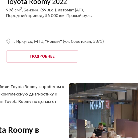
Toyota Roomy 2022
ОФОРМИТЬ ОНЛАЙН
3
996 см
, Бензин, (69 л.с.), автомат (AT),
Оформите анкету онлайн и получите решение
Передний привод, 56 000 км, Правый руль
без посещения офиса!
ть заявку на продажу
обиля
тправить отчет?
г. Иркутск, МТЦ "Новый" (ул. Советская, 58/1)
жите свои контакты,
жите свои контакты,
и мы забронируем
ециалист ответит вам
ПОДРОБНЕЕ
втомобиль на 1 час
на все вопросы
MAX
am
били Toyota Roomy с пробегом в
 комплексную диагностику и
я Toyota Roomy по ценам от
ПОЛУЧИТЬ ОТЧЕТ
Автомобили с аукционов "ниже рынка"
ыражаю своё конкретное,
едметное,
ta Roomy в
Торги проходят каждый день в реальном времени. Выбирайте
ОСТАВИТЬ ЗАЯВКУ
формированное,
ОСТАВИТЬ ЗАЯВКУ
автомобиль, делайте ставку или покупайте мгновенно по
нательное и однозначное