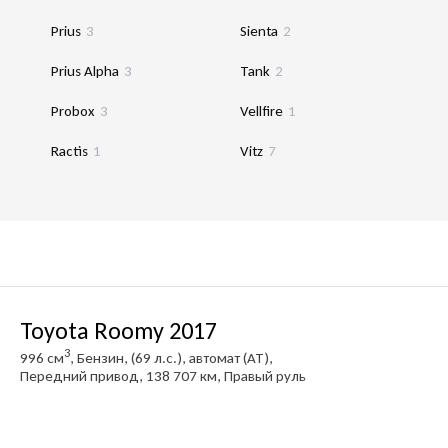
Prius
3
Sienta
2
Prius Alpha
3
Tank
2
Probox
3
Vellfire
1
Ractis
1
Vitz
7
Toyota Roomy 2017
3
996 см
, Бензин, (69 л.с.), автомат (AT),
Передний привод, 138 707 км, Правый руль