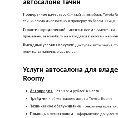
автосалоне Тачки
сог
пе
сог
Проверенное качество:
Каждый автомобиль Toyota R
ко
техническую диагностику и проверку по базам ГИБДД, 
Гарантия юридической чистоты:
Все документы на 
правильно, автомобили не находятся в залоге и не им
Выгодные условия покупки:
Доступен автокредит, тр
покупка за наличные средства.
Услуги автосалона для влад
Roomy
Автокредит
- от 13 514 рублей в месяц
Трейд-ин
- обмен вашего авто на Toyota Roomy
Техническое обслуживание
- рекомендации по 
Помощь в регистрации
- оформление документ