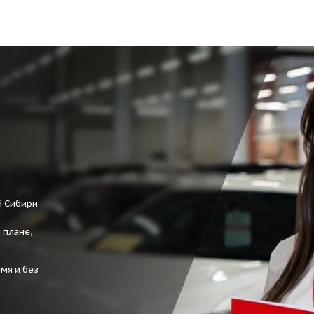
й Сибири
 плане,
мя и без