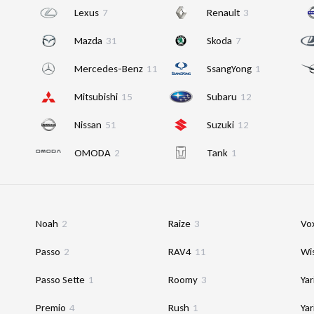
Lexus
7
Renault
3
Mazda
31
Skoda
7
Mercedes-Benz
11
SsangYong
1
Mitsubishi
15
Subaru
12
Nissan
51
Suzuki
12
OMODA
2
Tank
1
Noah
2
Raize
3
Vo
Passo
2
RAV4
11
Wi
Passo Sette
1
Roomy
3
Yar
Premio
4
Rush
1
Yar