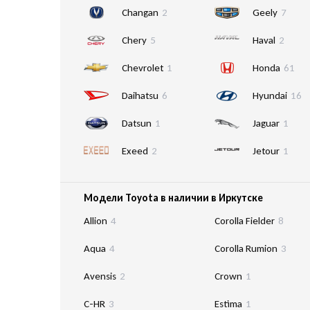
Changan
2
Geely
7
Chery
5
Haval
2
Chevrolet
1
Honda
61
Daihatsu
6
Hyundai
16
Datsun
1
Jaguar
1
Exeed
2
Jetour
1
Модели Toyota в наличии в Иркутске
Allion
4
Corolla Fielder
8
Aqua
4
Corolla Rumion
3
Avensis
2
Crown
1
C-HR
3
Estima
1