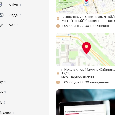
Volvo
1
Лада
7
г. Иркутск, ул. Советская, д. 58/
МТЦ "Новый" (паркинг, -1 этаж)
УАЗ
3
с 09.00 до 22.00 ежедневно
г. Иркутск, ул. Мамина-Сибиряка
19/1,
мкр. Первомайский
xy
1
с 09.00 до 22.00 ежедневно
sh
3
is
2
is Cross
1