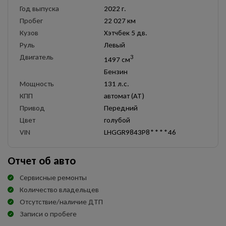
Год выпуска
2022 г.
Пробег
22 027 км
Кузов
Хэтчбек 5 дв.
Руль
Левый
Двигатель
3
1497 см
Бензин
Мощность
131 л.с.
КПП
автомат (AT)
Привод
Передний
Цвет
голубой
VIN
LHGGR9843P8****46
Отчет об авто
Сервисные ремонты
Количество владельцев
Отсутствие/наличие ДТП
Записи о пробеге