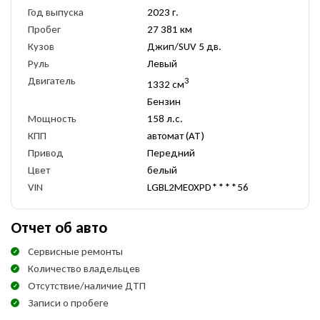
Год выпуска
2023 г.
Пробег
27 381 км
Кузов
Джип/SUV 5 дв.
Руль
Левый
Двигатель
3
1332 см
Бензин
Мощность
158 л.с.
КПП
автомат (AT)
Привод
Передний
Цвет
белый
VIN
LGBL2ME0XPD****56
Отчет об авто
Сервисные ремонты
Количество владельцев
Отсутствие/наличие ДТП
Записи о пробеге