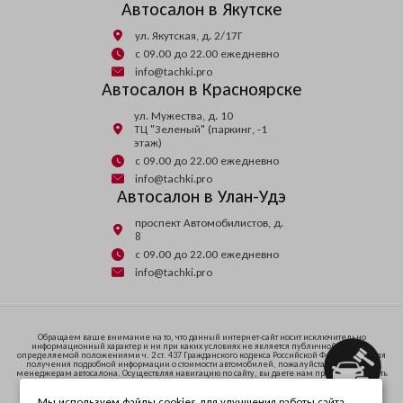
Автосалон в Якутске
ул. Якутская, д. 2/17Г
с 09.00 до 22.00 ежедневно
info@tachki.pro
Автосалон в Красноярске
ул. Мужества, д. 10
ТЦ "Зеленый" (паркинг, -1
этаж)
с 09.00 до 22.00 ежедневно
info@tachki.pro
Автосалон в Улан-Удэ
проспект Автомобилистов, д.
8
с 09.00 до 22.00 ежедневно
info@tachki.pro
Обращаем ваше внимание на то, что данный интернет-сайт носит исключительно
информационный характер и ни при каких условиях не является публичной офертой,
определяемой положениями ч. 2 ст. 437 Гражданского кодекса Российской Федерации. Для
получения подробной информации о стоимости автомобилей, пожалуйста, обратитесь к
менеджерам автосалона. Осуществляя навигацию по сайту, вы даете нам право запоминать
и иметь доступ к куки-файлам на вашем устройстве доступа к интернету.
Мы используем файлы cookies для улучшения работы сайта.