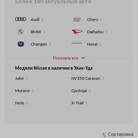
Более 180 актуальных авто
Audi
1
Chery
1
BMW
2
Daihatsu
1
Changan
1
Haval
1
Показать все
Модели Nissan в наличии в Улан-Удэ
Juke
3
NV350 Caravan
1
Murano
1
Qashqai
2
Note
6
X-Trail
1
Сортировка