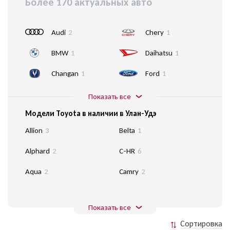
Более 170 актуальных авто
Audi
2
Chery
1
BMW
1
Daihatsu
1
Changan
1
Ford
1
Показать все
Модели Toyota в наличии в Улан-Удэ
Allion
3
Belta
1
Alphard
2
C-HR
6
Aqua
2
Camry
2
Показать все
Сортировка