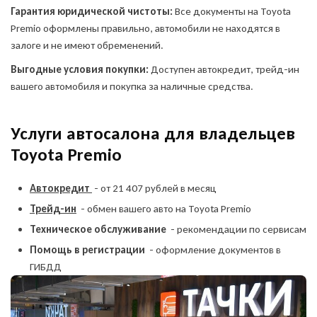
Куда отправить отчет?
Гарантия юридической чистоты:
Все документы на Toyota
Укажите свои контакты,
Premio оформлены правильно, автомобили не находятся в
Укажите свои контакты,
и мы забронируем
и специалист ответит вам
залоге и не имеют обременений.
автомобиль на 1 час
на все вопросы
Выгодные условия покупки:
Доступен автокредит, трейд-ин
MAX
Telegram
вашего автомобиля и покупка за наличные средства.
Услуги автосалона для владельцев
Пройти тест
Toyota Premio
ПОЛУЧИТЬ ОТЧЕТ
Автомобили с аукционов "ниже рынка"
Автокредит
- от 21 407 рублей в месяц
Я выражаю своё
конкретное, предметное,
Торги проходят каждый день в реальном времени.
Трейд-ин
- обмен вашего авто на Toyota Premio
Выбирайте автомобиль, делайте ставку или покупайте
информированное,
ОСТАВИТЬ ЗАЯВКУ
ОСТАВИТЬ ЗАЯВКУ
Техническое обслуживание
- рекомендации по сервисам
мгновенно по блиц-цене — всё прозрачно и без
сознательное и
посредников.
однозначное
согласие на
Помощь в регистрации
- оформление документов в
Я выражаю своё конкретное, предметное,
обработку моих
Даю согласие на обработку
Даю согласие на обработку
информированное, сознательное и однозначное
ГИБДД
персональных данных
и
персональных данных
согласие на обработку моих персональных
персональных данных
соглашаюсь с
политикой
ПОДРОБНЕЕ ОБ АУКЦИОНЕ
данных
конфиденциальности
и соглашаюсь с
политикой
конфиденциальности