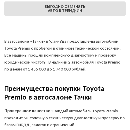
ВЫГОДНО ОБМЕНЯТЬ
АВТО В ТРЕЙД-ИН
В автосалоне «Тачки»
в Улан-Удэ представлены автомобили
Toyota Premio с пробегом в отличном техническом состоянии.
Все машины прошли комплексную диагностику и проверку
юридической чистоты. В наличии 2 автомобиля Toyota Premio
по ценам от 1 455 000 до 1 740 000 рублей.
Оставить заявку
на продажу автомобиля
Преимущества покупки Toyota
Premio в автосалоне Тачки
ОФОРМИТЬ ОНЛАЙН
Проверенное качество:
Каждый автомобиль Toyota Premio
Оформите анкету онлайн и
получите решение без
проходит 50-точечную техническую диагностику и проверку по
посещения офиса!
базам ГИБДД, залогов и ограничений.