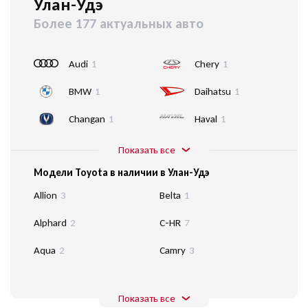
Улан-Удэ
Более 177 актуальных авто
Audi
1
Chery
1
BMW
1
Daihatsu
1
Changan
1
Haval
1
Показать все
Модели Toyota в наличии в Улан-Удэ
Allion
3
Belta
1
Alphard
2
C-HR
7
Aqua
2
Camry
3
Показать все