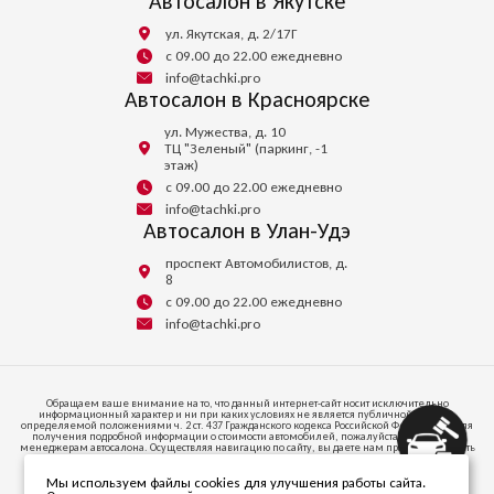
Автосалон в Якутске
ул. Якутская, д. 2/17Г
с 09.00 до 22.00 ежедневно
info@tachki.pro
Автосалон в Красноярске
ул. Мужества, д. 10
ТЦ "Зеленый" (паркинг, -1
этаж)
с 09.00 до 22.00 ежедневно
info@tachki.pro
Автосалон в Улан-Удэ
проспект Автомобилистов, д.
8
с 09.00 до 22.00 ежедневно
info@tachki.pro
Обращаем ваше внимание на то, что данный интернет-сайт носит исключительно
информационный характер и ни при каких условиях не является публичной офертой,
определяемой положениями ч. 2 ст. 437 Гражданского кодекса Российской Федерации. Для
получения подробной информации о стоимости автомобилей, пожалуйста, обратитесь к
менеджерам автосалона. Осуществляя навигацию по сайту, вы даете нам право запоминать
и иметь доступ к куки-файлам на вашем устройстве доступа к интернету.
Мы используем файлы cookies для улучшения работы сайта.
664047, ИРКУТСКАЯ ОБЛАСТЬ, Г.О. ГОРОД ИРКУТСК, Г ИРКУТСК, УЛ СОВЕТСКАЯ, СТР. 58/1,