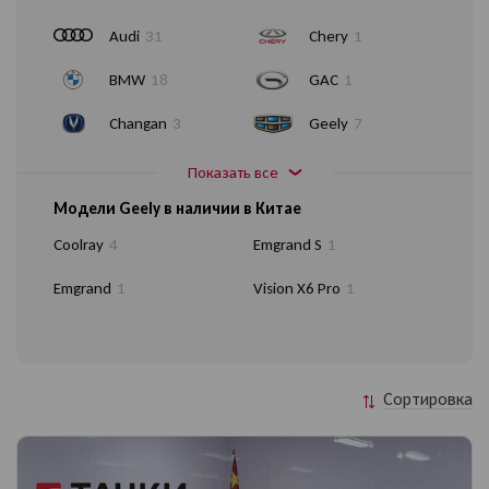
Audi
31
Chery
1
BMW
18
GAC
1
Changan
3
Geely
7
Показать все
Модели Geely в наличии в Китае
Coolray
4
Emgrand S
1
Emgrand
1
Vision X6 Pro
1
Сортировка